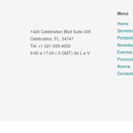
Menú
Home
Servicio
1420 Celebration Blvd Suite 305
Portafol
Celebration, FL. 34747
Noveda
Tel: +1 321-939.4052
Eventos
9:00 a 17:00 (-5 GMT) de L a V
Promoci
Acerca
Contact
© 2026 .. All Rights Reserved.