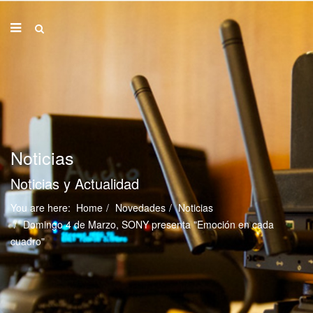
Noticias
Noticias y Actualidad
You are here:
Home
Novedades
Noticias
Domingo 4 de Marzo, SONY presenta "Emoción en cada
cuadro"