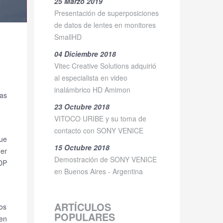
25 Marzo 2019
Presentación de superposiciones
de datos de lentes en monitores
SmallHD
04 Diciembre 2018
Vitec Creative Solutions adquirió
al especialista en video
inalámbrico HD Amimon
ias
23 Octubre 2018
VITOCO URIBE y su toma de
contacto con SONY VENICE
ue
15 Octubre 2018
er
Demostración de SONY VENICE
 DP
en Buenos Aires - Argentina
ARTÍCULOS
os
POPULARES
 en