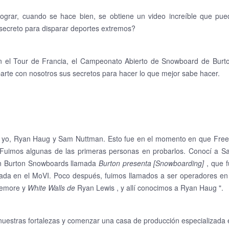
 lograr, cuando se hace bien, se obtiene un video increíble que pu
 secreto para disparar deportes extremos?
en el Tour de Francia, el Campeonato Abierto de Snowboard de Burto
arte con nosotros sus secretos para hacer lo que mejor sabe hacer.
s: yo, Ryan Haug y Sam Nuttman.
Esto fue en el momento en que Freef
Fuimos algunas de las primeras personas en probarlos.
Conocí a S
on Burton Snowboards llamada
Burton presenta [Snowboarding]
, que f
ada en el MoVI.
Poco después, fuimos llamados a ser operadores en 
lemore y
White Walls de
Ryan Lewis , y allí conocimos a Ryan Haug ".
 nuestras fortalezas y comenzar una casa de producción especializada