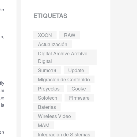
ede
ETIQUETAS
XOCN
RAW
n,
Actualización
Digital Archive Archivo
Digital
Sumo19
Update
Migracion de Contenido
ly
Proyectos
Cooke
am
Solotech
Firmware
ue
la
Baterias
Wireless Video
MAM
 en
Integracion de Sistemas