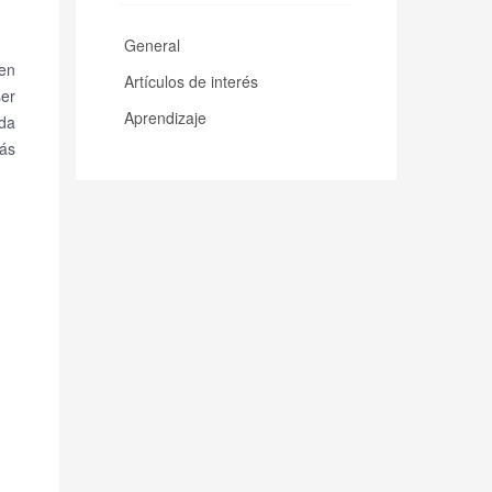
General
en
Artículos de interés
ser
Aprendizaje
da
ás