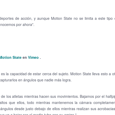
portes de acción, y aunque Motion State no se limita a este tipo 
conocemos por ahora".
Motion State
en
Vimeo
.
es la capacidad de estar cerca del sujeto.
Motion State lleva esto a o
 capturarlos en ángulos que nadie más logra.
 de los atletas mientras hacen sus movimientos.
Bajamos por el halfp
altos que ellos, todo mientras mantenemos la cámara completamen
 ángulos desde justo debajo de ellos mientras realizan sus acrobacia
ue va a bajar por el medio tubo con su amigo ".