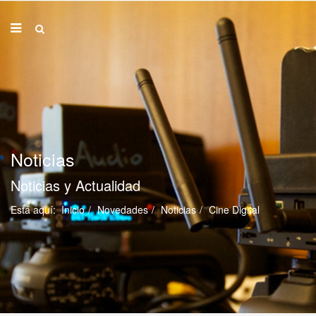
Noticias
Noticias y Actualidad
Está aquí:
Inicio
Novedades
Noticias
Cine Digital