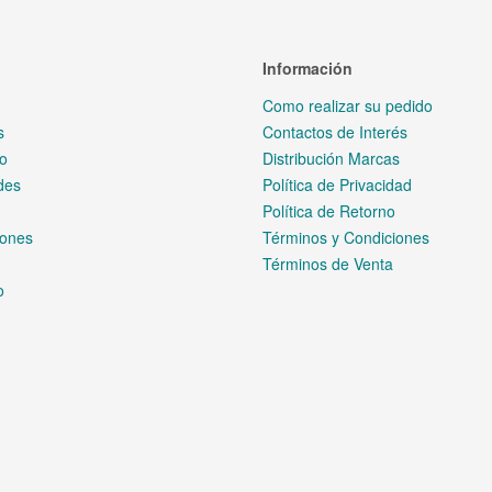
 RAW para Cámaras Nikon
con salida de video RAW y captura desde las cámaras sin espejo 