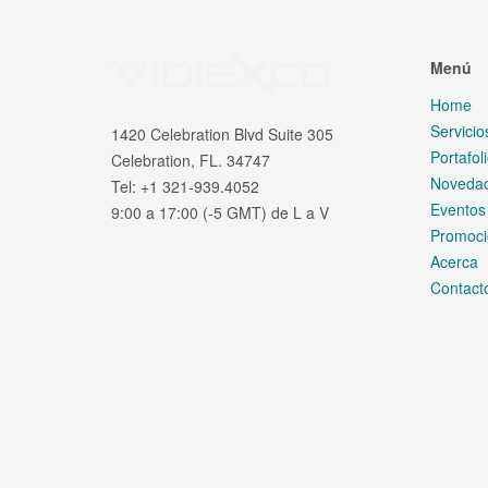
09 Enero 2019
Accesorios Audiovisuales
ATOMOS anuncia grabacion
Atomos revoluciona las imágenes digitales 
fotograma completo de Nikon
Página 1 de 2
1
2
Siguiente
Final